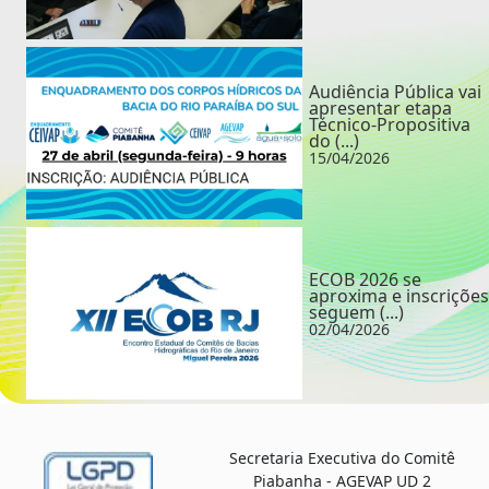
Audiência Pública vai
apresentar etapa
Técnico-Propositiva
do (...)
15/04/2026
ECOB 2026 se
aproxima e inscrições
seguem (...)
02/04/2026
Secretaria Executiva do Comitê
Piabanha - AGEVAP UD 2