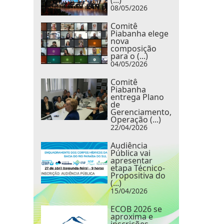
(...)
08/05/2026
Comitê
Piabanha elege
nova
composição
para o (...)
04/05/2026
Comitê
Piabanha
entrega Plano
de
Gerenciamento,
Operação (...)
22/04/2026
Audiência
Pública vai
apresentar
etapa Técnico-
Propositiva do
(...)
15/04/2026
ECOB 2026 se
aproxima e