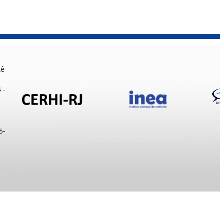
tê
 -
5-